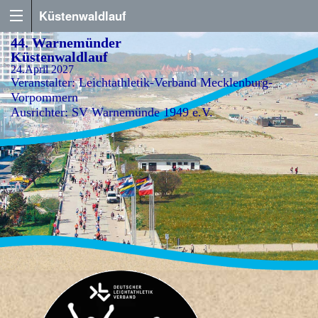
Küstenwaldlauf
44. Warnemünder
Küstenwaldlauf
24.April 2027
Veranstalter: Leichtathletik-Verband Mecklenburg-
Vorpommern
Ausrichter: SV Warnemünde 1949 e.V.